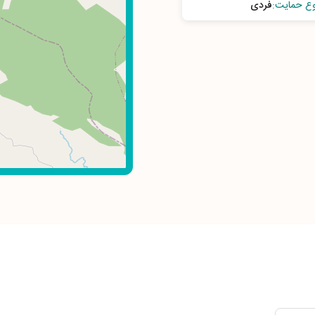
وع حمایت
:
فردی