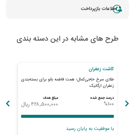
اطلاعات بازپرداخت
طرح های مشابه در این دسته بندی
به اتمام رسیده
به ات
کاشت زعفران
کاش
طلای سرخ حاجی‌کمال؛ همت فاطمه بانو برای بسته‌بندی
بذر 
زعفران ارگانیک
درصد جمع شده
مبلغ هدف
درصد
100
%
۴۲۸٬۵۰۰٬۰۰۰
ریال
100
با موفقیت به پایان رسید
با 