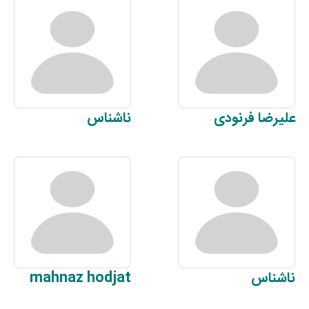
علیرضا
فرنودی
ناشناس
ناشناس
hodjat
mahnaz