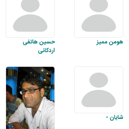
هومن
ممیز
حسین
هاتفی
اردکانی
شایان
-