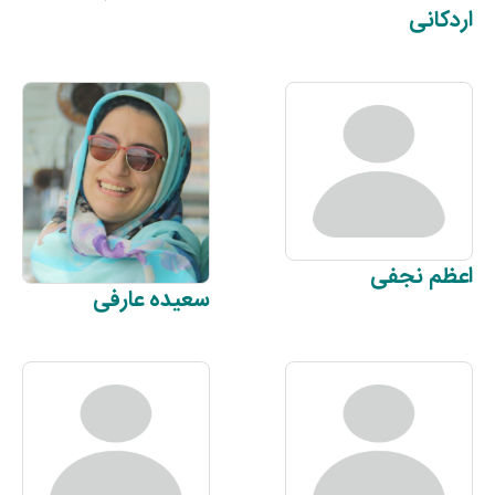
اردکانی
اعظم
نجفی
سعیده
عارفی