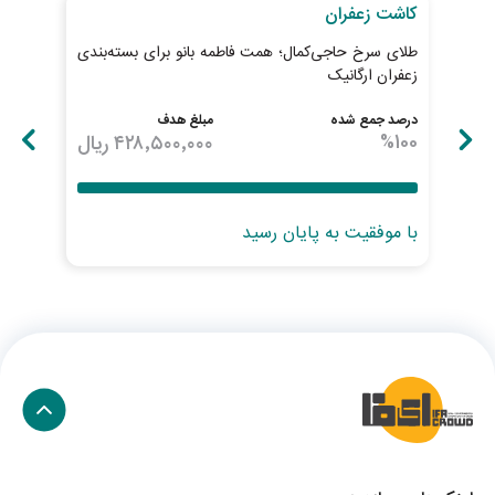
کاشت زعفران
کاش
طلای سرخ حاجی‌کمال؛ همت فاطمه بانو برای بسته‌بندی
بذر 
زعفران ارگانیک
درصد جمع شده
مبلغ هدف
درصد
100
%
۴۲۸٬۵۰۰٬۰۰۰
ریال
100
با موفقیت به پایان رسید
با 