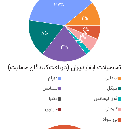
37%
11%
6%
17%
0%
6%
0%
2%
21%
تحصیلات ایفاپذیران (دریافت‌کنندگان حمایت)
ابتدایی
دیپلم
سیکل
لیسانس
فوق لیسانس
دکترا
کاردانی
حوزوی
بی سواد