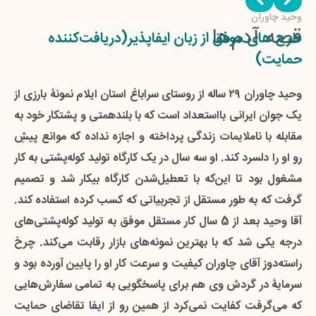
محمد غلامی
وحید چاوران
هاجر سابقی نژاد
قصه آدم‌ها
طرح های موفق از زبان ایفاپذیر(دریافت‌کننده
طرح های موفق از زبان ایفاپذیر(دریافت‌کننده
طرح های موفق از زبان ایفاپذیر(دریافت‌کننده
حمایت)
حمایت)
حمایت)
وحید چاوران ۲۹ ساله از روستای سراباغ استان ایلام نمونۀ بارزی از
آقای محمد غلامی متولد سال 1368 دارای مدرک دیپلم است که
خانم هاجر سابقی نژاد 42 ساله، ساکن روستای چاه ابراهیم است و
یک جوان ایرانی بااستعداد است که با بلندهمتی و پشتکار خود به
بمدت ده سال زیر نظر استادکار حرفه‌ای تمامی کارهای مربوط به
به همراه دختر خود زندگی می کند. ایشان در حال حاضر دارای
مقابله با ناملایمات زندگی پرداخته و اجازه نداده که موانع پیشِ
تاسیسات و لوله‌کشی را یادگرفته و از همین راه امرار معاش
یک خواربارفروشی‌ست و از همین راه روزگار می‌گذارند. هاجر خانم
رو او را دلسرد کند. او سه سال در یک کارگاه تولید کوله‌پشتی به کار
می‌کند. آقای غلامی سال‌ها پیش پدرش را از دست داد و در حال
یکی از نخستین قرض گیرندگان ایفا بوده که برای توسعۀ مغازۀ
مشغول بود تا این‌که با تعطیل‌شدن کارگاه بیکار شد و تصمیم
حاضر مادرش را تحت تکفل خود دارد و کلیه مخارج خانه را از
خواربارفروشی‌اش از ایفا قرض گرفته بود و سر موعد مقرّر هم
گرفت که به طور مستقل از تجربیاتی که کسب کرده استفاده کند.
همین راه تامین می‌کند. چندی پیش آقای غلامی تصمیم گرفت با
توانست قرض خود را با موفقیت تسویه کند. ایشان برای بار دوم
آقا وحید بعد از 5 سال کار مستقل موفق به تولید کوله‌پشتی‌های
تقاضای حمایت و اضافه کردن آن به ده میلیون تومان پس‌اندازی
متقاضی قرض از ایفا شده است. دلیل این تقاضا هم نیاز مغازۀ
درجه یکی شد که با بهترین نمونه‌های بازار رقابت می‌کند. چرخ
که داشت اقلام خدماتی مربوط به تأسیسات و لوله‌کشی را
هاجر خانم به ضروریات اولیه است؛ چون خواربارفروشی ایشان
راسته‌دوز آقای چاوران کیفیت و سرعت کار او را پایین آورده بود و
افزایش داده و به این ترتیب کسب و کارش را توسعه دهد.
کولر ندارد و در ایام گرم سال دمای آن تا حدّ غیرقابل تحملی
سرمایۀ در گردش وی هم برای پاسخگویی به تمامی سفارش‌هایی
اکنون یکی از ایفایاران ایفا از کسب و کار آقای غلامی حمایت کرده
افزایش پیدا می‌کند. قرض شما به این طرح کسب و کار خانم
که می‌گرفت کفایت نمی‌کرد از همین رو از ایفا تقاضای حمایت
و ایشان امیدوار است که با این تحولات فصل تازه‌ای از زندگی و
سابقی‌نژاد را پررونق خواهد کرد. در جامعۀ روستائی کشورمان