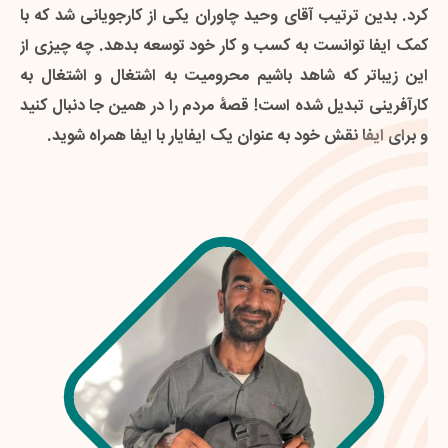
کرد. بدین ترتیب آقای وحید چاوران یکی از کارجویانی شد که با
کارش را آغاز کند. در کشور ما کم نیستند کسانی‌ که با یک کمک
تعداد افرادی که همه روزه با انبوهی از مشکلات دست بگریبانند
کمک ایفا توانست به کسب و کار خود توسعه بدهد. چه چیزی از
ناچیز بتوانند خود به کارآفرین تبدیل شوند؛ در این میان فقط باید
کم نیست و رفع کامل این محرومیت نیازمند همّت جمعی همۀ
ماست.
این زیباتر که شاهد باشیم محرومیت به اشتغال و اشتغال به
کسی پیدا شود که بخواهد نقشش را ایفا کند. ایفاگر بعدی این
نقش سازنده چه کسی‌ست؟ شما هستید؟
کارآفرینی تبدیل شده است! قصۀ مردم را در همین جا دنبال کنید
و برای ایفا نقش خود به عنوان یک ایفایار با ایفا همراه شوید.