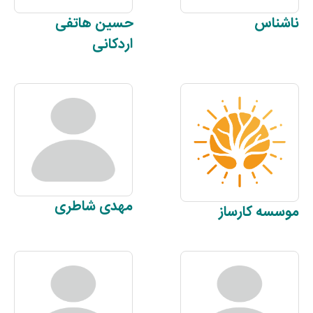
ناشناس
حسین
هاتفی
اردکانی
مهدی
شاطری
موسسه
کارساز