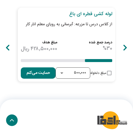
30
روز تا پایان طرح
به ات
لوله کشی قطره ای باغ
کاش
از کلاس درس تا مزرعه: آبرسانی به رویای معلم انار کار
طلای
زعفر
درصد جمع شده
مبلغ هدف
درصد
30
%
۴۲۸٬۵۰۰٬۰۰۰
ریال
100
با 
حمایت می‌کنم
مبلغ دلخواه