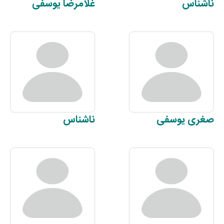
ناشناس
غلامرضا
یوسفی
صغری
یوسفی
ناشناس