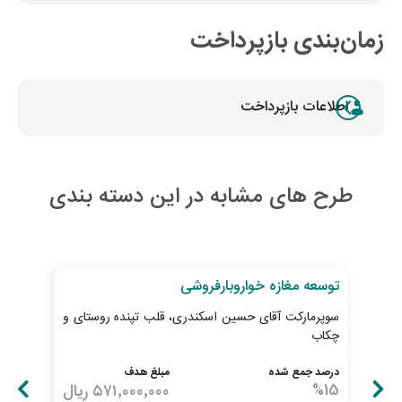
زمان‌بندی بازپرداخت
اطلاعات بازپرداخت
طرح های مشابه در این دسته بندی
30
روز تا پایان طرح
29
رو
توسعه مغازه خواروبارفروشی
خری
سوپرمارکت آقای حسین اسکندری، قلب تپنده روستای و
پیش
چکاب
ابطا
درصد جمع شده
مبلغ هدف
درصد
15
%
۵۷۱٬۰۰۰٬۰۰۰
ریال
17
%