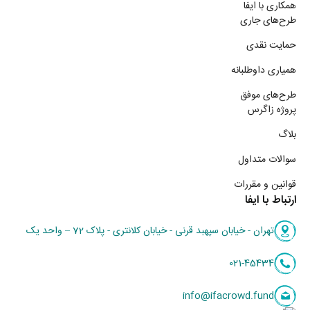
همکاری با ایفا
طرح‌های جاری
حمایت نقدی
همیاری داوطلبانه
طرح‌های موفق
پروژه زاگرس
بلاگ
سوالات متداول
قوانین و مقررات
ارتباط با ایفا
تهران - خیابان سپهبد قرنی - خیابان کلانتری - پلاک 72 – واحد یک
021-45434
info@ifacrowd.fund