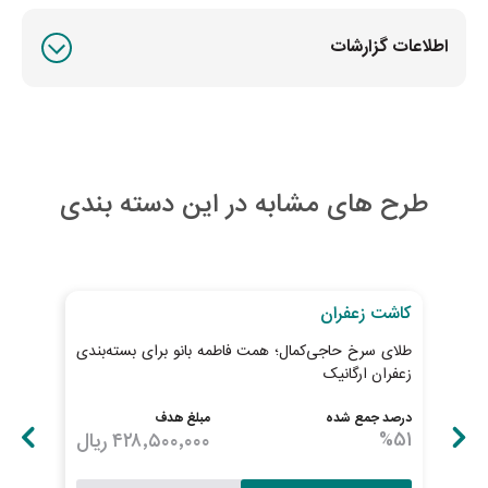
اطلاعات گزارشات
طرح های مشابه در این دسته بندی
29
روز تا پایان طرح
به ات
کاشت زعفران
کاش
طلای سرخ حاجی‌کمال؛ همت فاطمه بانو برای بسته‌بندی
بذر 
زعفران ارگانیک
درصد جمع شده
مبلغ هدف
درصد
51
%
۴۲۸٬۵۰۰٬۰۰۰
ریال
100