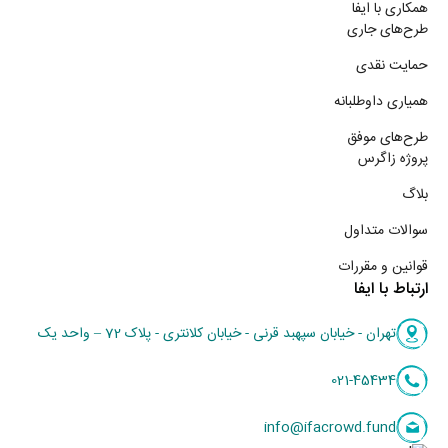
همکاری با ایفا
طرح‌های جاری
حمایت نقدی
همیاری داوطلبانه
طرح‌های موفق
پروژه زاگرس
بلاگ
سوالات متداول
قوانین و مقررات
ارتباط با ایفا
تهران - خیابان سپهبد قرنی - خیابان کلانتری - پلاک 72 – واحد یک
021-45434
info@ifacrowd.fund