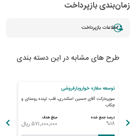
زمان‌بندی بازپرداخت
اطلاعات بازپرداخت
طرح های مشابه در این دسته بندی
28
روز تا پایان طرح
27
رو
توسعه مغازه خواروبارفروشی
خری
سوپرمارکت آقای حسین اسکندری، قلب تپنده روستای و
پیش
چکاب
ابطا
درصد جمع شده
مبلغ هدف
درصد
18
%
۵۷۱٬۰۰۰٬۰۰۰
ریال
23