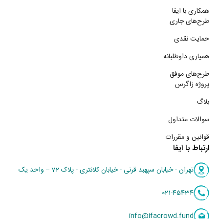
همکاری با ایفا
طرح‌های جاری
حمایت نقدی
همیاری داوطلبانه
طرح‌های موفق
پروژه زاگرس
بلاگ
سوالات متداول
قوانین و مقررات
ارتباط با ایفا
تهران - خیابان سپهبد قرنی - خیابان کلانتری - پلاک 72 – واحد یک
021-45434
info@ifacrowd.fund