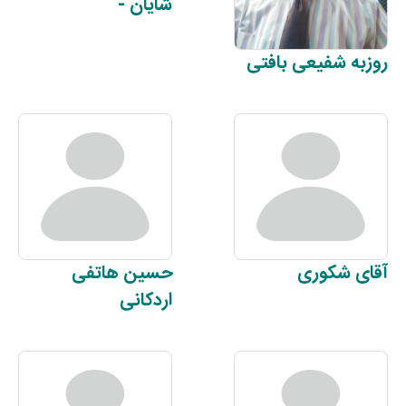
شایان
-
روزبه
شفیعی بافتی
آقای
شکوری
حسین
هاتفی
اردکانی