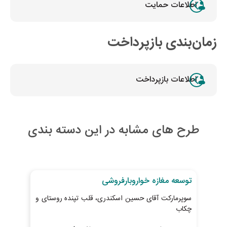
اطلاعات حمایت
زمان‌بندی بازپرداخت
اطلاعات بازپرداخت
طرح های مشابه در این دسته بندی
28
روز تا پایان طرح
27
رو
توسعه مغازه خواروبارفروشی
خری
سوپرمارکت آقای حسین اسکندری، قلب تپنده روستای و
پیش
چکاب
ابطا