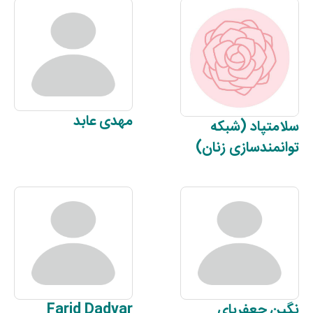
مهدی
عابد
سلامتپاد
(شبکه
توانمندسازی زنان)
نگین
جعفربای
Dadvar
Farid