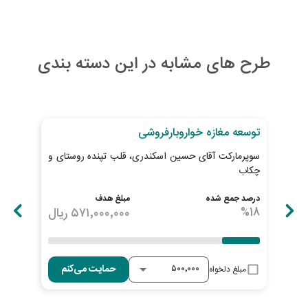
طرح های مشابه در این دسته بندی
28
روز تا پایان طرح
27
رو
توسعه مغازه خواروبارفروشی
خری
سوپرمارکت آقای حسین اسکندری، قلب تپنده روستای و
پیش
چکاب
ابطا
درصد جمع شده
مبلغ هدف
درصد
18
%
۵۷۱٬۰۰۰٬۰۰۰
ریال
23
حمایت می‌کنم
مبلغ دلخواه