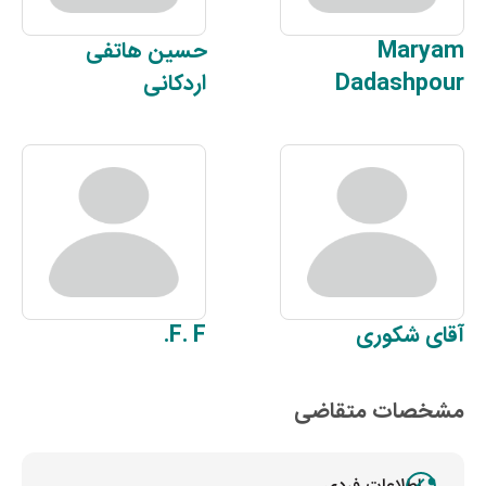
Maryam
حسین
هاتفی
Dadashpour
اردکانی
آقای
شکوری
F.
F.
مشخصات متقاضی