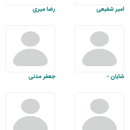
امیر
شفیعی
رضا
میری
شایان
-
جعفر
مدنی