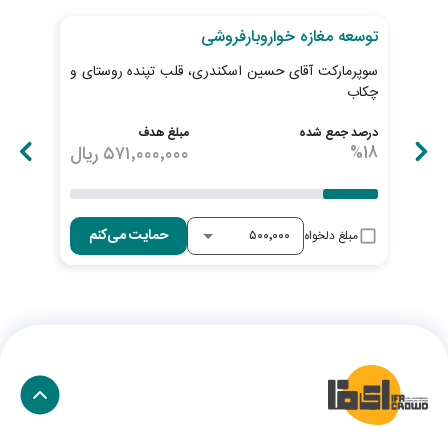
توسعه مغازه خواروبارفروشی
خری
سوپرمارکت آقای حسین اسکندری، قلب تپنده روستای و
پیش
چکاب
ابطا
درصد جمع شده
مبلغ هدف
درصد
18
%
۵۷۱٬۰۰۰٬۰۰۰
ریال
23
حمایت می‌کنم
مبلغ دلخواه