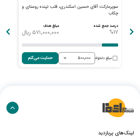
سوپرمارکت آقای حسین اسکندری، قلب تپنده روستای و
پیش
چکاب
ابطا
درصد جمع شده
مبلغ هدف
درصد
17
%
۵۷۱٬۰۰۰٬۰۰۰
ریال
19
%
حمایت می‌کنم
مبلغ دلخواه
لینک‌های پربازدید