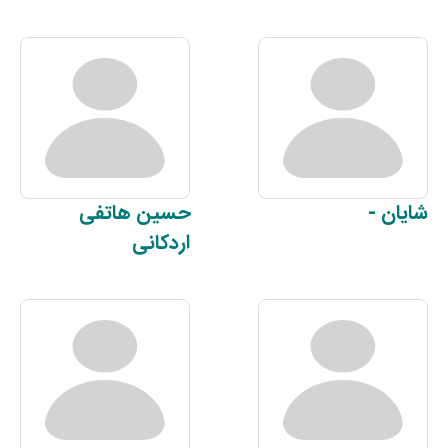
شایان
-
حسین
هاتفی
اردکانی