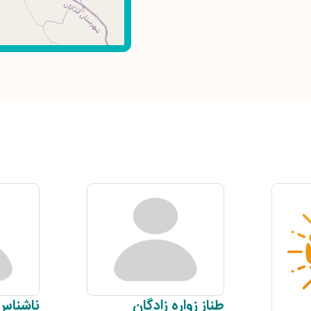
طناز
زواره زادگان
ناشناس