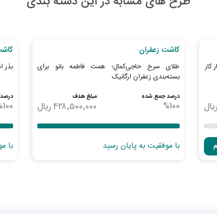
طرح های مشابه در این دسته بندی
به اتمام رسیده
به اتما
کاشت زعفران
کاشت
 کار
طلای سرخ حاجی‌کمال؛ همت فاطمه بانو برای
بذر ا
بسته‌بندی زعفران ارگانیک
درصد جمع شده
مبلغ هدف
درصد 
یال
100
%
۴۲۸٬۵۰۰٬۰۰۰
ریال
100
%
با موفقیت به پایان رسید
با م
م