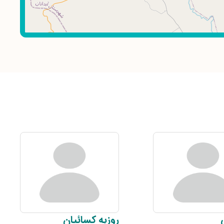
روزبه
کسائیان