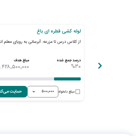
30
روز تا پایان طرح
لوله کشی قطره ای باغ
از کلاس درس تا مزرعه: آبرسانی به رویای معلم انار
درصد جمع شده
مبلغ هدف
30
%
۴۲۸٬۵۰۰٬۰۰۰
ر
حمایت می‌کن
مبلغ دلخواه