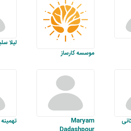
لیلا
سلی
موسسه
کارساز
انی
Maryam
تهمینه
Dadashpour