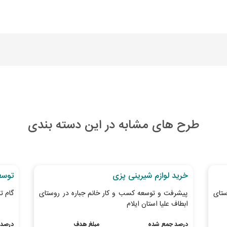
طرح های مشابه در این دسته بندی
27
روز تا پایان طرح
27
روز
خرید لوازم شیرینی پزی
توسع
ستای
پیشرفت و توسعه کسب و کار خانم جباره در روستای
گام ت
ابطاف علیا استان ایلام
درصد جمع شده
مبلغ هدف
درصد 