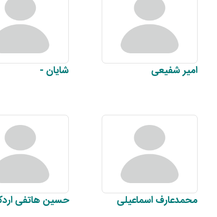
امیر
شفیعی
شایان
-
محمدعارف
اسماعیلی
حسین
هاتفی اردک