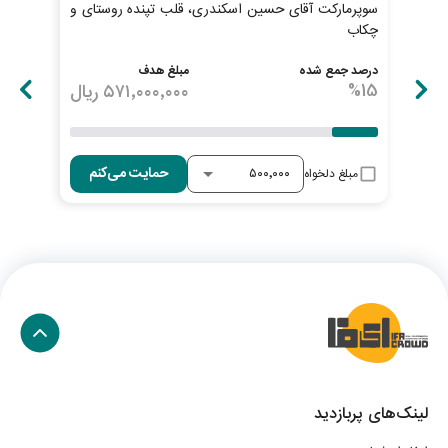
سوپرمارکت آقای حسین اسکندری، قلب تپنده روستای و
پیش
چکاب
ابطا
درصد جمع شده
مبلغ هدف
درصد
15
%
۵۷۱٬۰۰۰٬۰۰۰
ریال
17
%
حمایت می‌کنم
مبلغ دلخواه
لینک‌های پربازدید