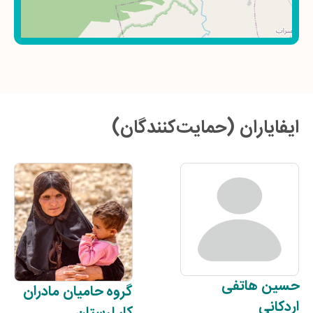
ایفایاران (حمایت‌کنندگان)
حسین
هاتفی
گروه
حامیان مادران
اردکانی
کار لرستان