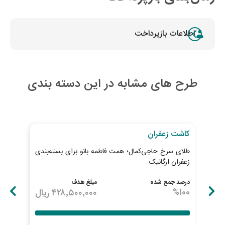
اطلاعات بازپرداخت
طرح های مشابه در این دسته بندی
روز پایانی طرح
به ات
کاشت زعفران
کاش
طلای سرخ حاجی‌کمال؛ همت فاطمه بانو برای بسته‌بندی
بذر 
زعفران ارگانیک
درصد جمع شده
مبلغ هدف
درصد
100
%
۴۲۸٬۵۰۰٬۰۰۰
ریال
100