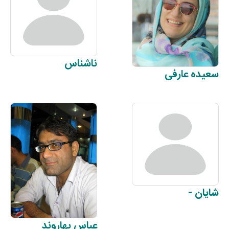
ناشناس
سعیده
عارفی
شایان
-
عباس
بهاروند