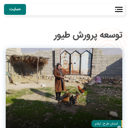
حمایت
توسعه پرورش طیور
استان طرح:
ایلام