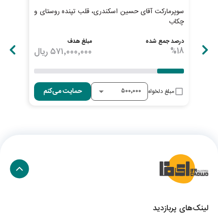
سوپرمارکت آقای حسین اسکندری، قلب تپنده روستای و
پیش
چکاب
ابطا
درصد جمع شده
مبلغ هدف
درصد
18
%
۵۷۱٬۰۰۰٬۰۰۰
ریال
25
حمایت می‌کنم
مبلغ دلخواه
لینک‌های پربازدید