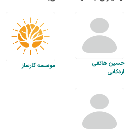
حسین
هاتفی
موسسه
کارساز
اردکانی