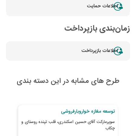
اطلاعات حمایت
زمان‌بندی بازپرداخت
اطلاعات بازپرداخت
طرح های مشابه در این دسته بندی
29
روز تا پایان طرح
28
ر
توسعه مغازه خواروبارفروشی
خری
سوپرمارکت آقای حسین اسکندری، قلب تپنده روستای و
پیش
چکاب
ابطا