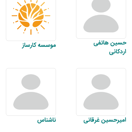
حسین
هاتفی
موسسه
کارساز
اردکانی
امیرحسین
غرقانی
ناشناس