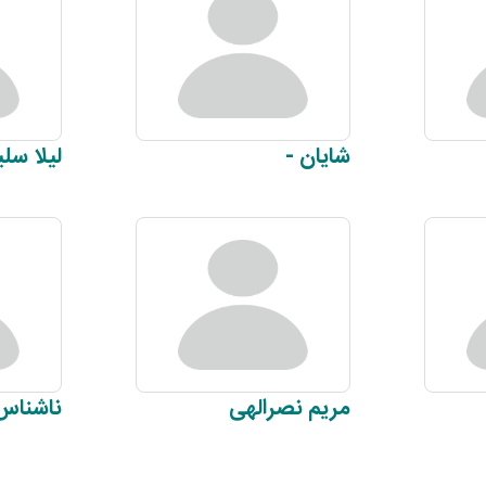
شایان
-
لیلا
سلی
مریم
نصرالهی
ناشناس