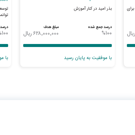
رای
بذر امید در کنار آموزش
توسعه
توانم
درصد جمع شده
مبلغ هدف
درصد 
یال
100
%
۶۲۸٬۰۰۰٬۰۰۰
ریال
100
%
با موفقیت به پایان رسید
با م