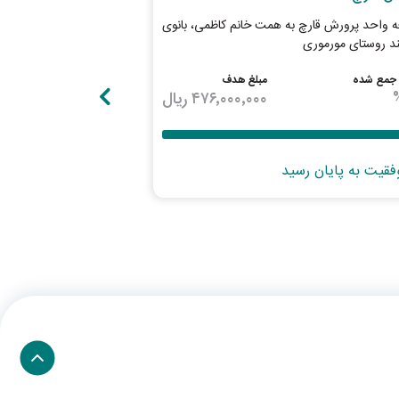
 واحد پرورش قارچ به همت خانم کاظمی، بانوی
از رانندگی تراکتور تا س
ند روستای مورموری
طرح توسعه کسب و کار ع
جمع شده
مبلغ هدف
درصد جمع شده
۴۷۶٬۰۰۰٬۰۰۰
ریال
100
%
وفقیت به پایان رسید
با موفقیت به پایان ر