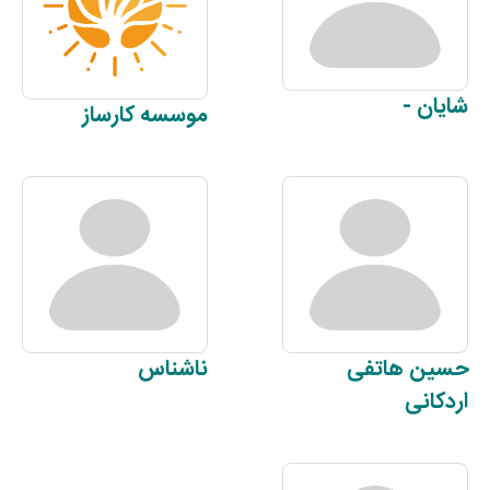
شایان
-
موسسه
کارساز
حسین
هاتفی
ناشناس
اردکانی