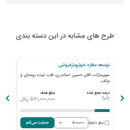
طرح های مشابه در این دسته بندی
30
روز تا پایان طرح
29
رو
توسعه مغازه خواروبارفروشی
خری
سوپرمارکت آقای حسین اسکندری، قلب تپنده روستای و
پیش
چکاب
ابطا
درصد جمع شده
مبلغ هدف
درصد
17
%
۵۷۱٬۰۰۰٬۰۰۰
ریال
19
%
حمایت می‌کنم
مبلغ دلخواه