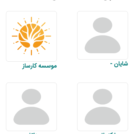
شایان
-
موسسه
کارساز