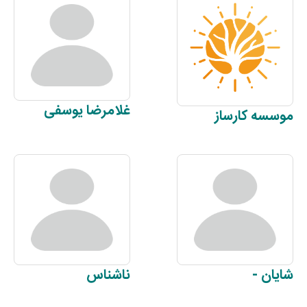
غلامرضا
یوسفی
موسسه
کارساز
شایان
-
ناشناس