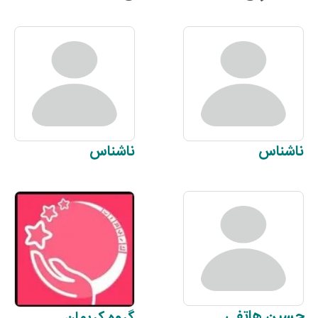
ناشناس
ناشناس
حسین
هاتفی
گروه
کریمان