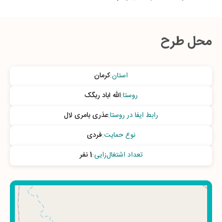
محل طرح
استان
:
کرمان
روستا
:
الله اباد ریگک
رابط ایفا در روستا
:
عذری بامری لال
نوع حمایت
:
فردی
تعداد اشتغال‌زایی
:
1 نفر