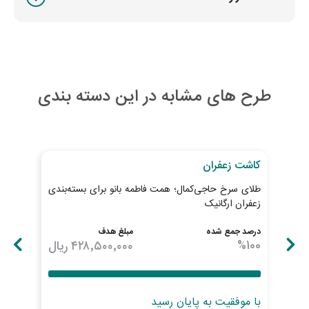
طرح های مشابه در این دسته بندی
به اتمام رسیده
به ات
کاشت زعفران
کاش
طلای سرخ حاجی‌کمال؛ همت فاطمه بانو برای بسته‌بندی
بذر 
زعفران ارگانیک
درصد جمع شده
مبلغ هدف
درصد
100
%
۴۲۸٬۵۰۰٬۰۰۰
ریال
100
با موفقیت به پایان رسید
با 